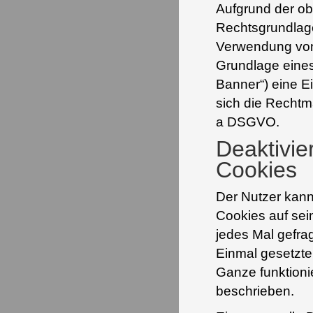
Aufgrund der o
Rechtsgrundlage
Verwendung von C
Grundlage eines
Banner“) eine Ei
sich die Rechtmä
a DSGVO.
Deaktivie
Cookies
Der Nutzer kann
Cookies auf sei
jedes Mal gefra
Einmal gesetzte
Ganze funktionie
beschrieben.