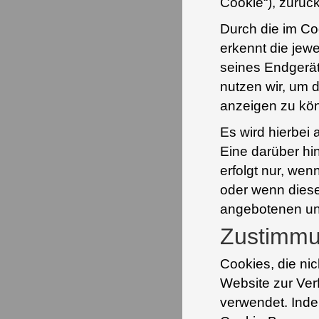
Cookie“), zurüc
Durch die im Co
erkennt die jew
seines Endgerät
nutzen wir, um 
anzeigen zu kö
Es wird hierbei 
Eine darüber h
erfolgt nur, we
oder wenn diese
angebotenen un
Zustimmu
Cookies, die nic
Website zur Ver
verwendet. Ind