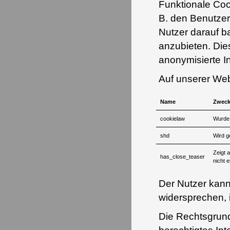
Funktionale Coo
B. den Benutze
Nutzer darauf b
anzubieten. Die
anonymisierte I
Auf unserer We
Name
Zwec
cookielaw
Wurde 
shd
Wird g
Zeigt 
has_close_teaser
nicht 
Der Nutzer kann
widersprechen,
Die Rechtsgrund