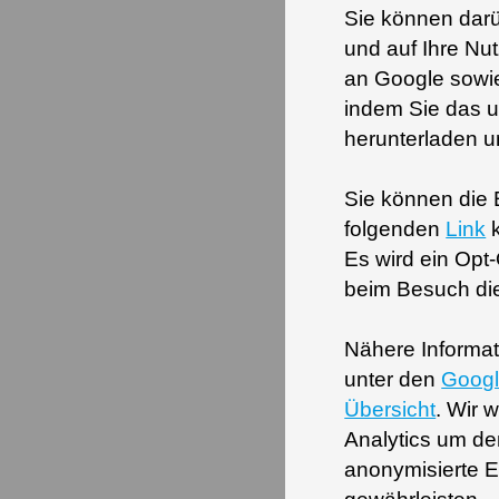
Sie können darü
und auf Ihre Nu
an Google sowie
indem Sie das u
herunterladen un
Sie können die 
folgenden
Link
k
Es wird ein Opt-
beim Besuch die
Nähere Informa
unter den
Googl
Übersicht
. Wir 
Analytics um de
anonymisierte E