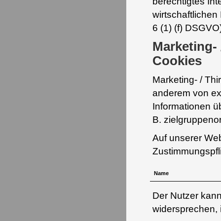
berechtigtes In
wirtschaftlichen
6 (1) (f) DSGVO)
Marketing- 
Cookies
Marketing- / Th
anderem von ex
Informationen ü
B. zielgruppenor
Auf unserer Web
Zustimmungspfli
Name
Der Nutzer kann
widersprechen,