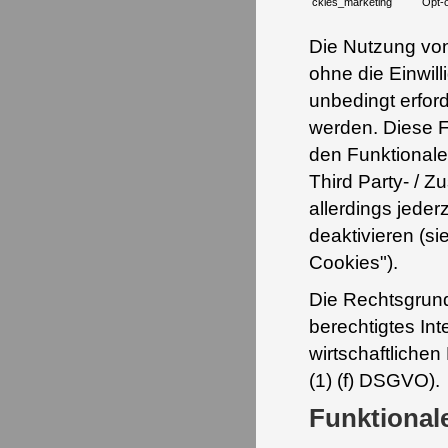
ckies_marketing
Opt-o
Die Nutzung von
ohne die Einwil
unbedingt erford
werden. Diese Fu
den Funktionale
Third Party- / 
allerdings jeder
deaktivieren (s
Cookies").
Die Rechtsgrundl
berechtigtes In
wirtschaftlichen
(1) (f) DSGVO).
Funktional