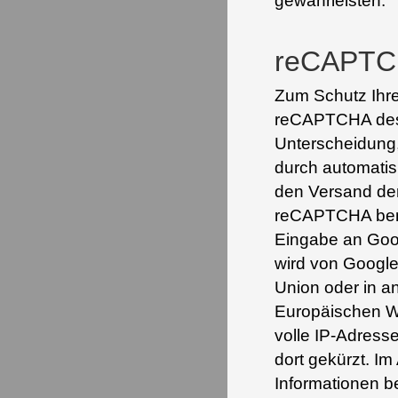
gewährleisten.
reCAPT
Zum Schutz Ihre
reCAPTCHA des 
Unterscheidung
durch automatisi
den Versand der
reCAPTCHA benö
Eingabe an Goog
wird von Google
Union oder in 
Europäischen Wi
volle IP-Adress
dort gekürzt. Im
Informationen b