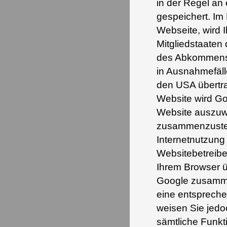
in der Regel an
gespeichert. Im 
Webseite, wird 
Mitgliedstaaten
des Abkommens 
in Ausnahmefäll
den USA übertra
Website wird Go
Website auszuwe
zusammenzustel
Internetnutzun
Websitebetreibe
Ihrem Browser ü
Google zusamme
eine entspreche
weisen Sie jedoc
sämtliche Funkt