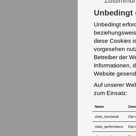
Zustimmun
Unbedingt 
Unbedingt erfor
beziehungsweise
diese Cookies i
vorgesehen nutz
Betreiber der W
Informationen, 
Website gesend
Auf unserer Web
zum Einsatz:
Name
Zwe
ckies_functional
Opt-o
ckies_performance
Opt-