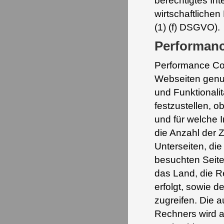
berechtigtes In
wirtschaftlichen
(1) (f) DSGVO).
Performan
Performance Co
Webseiten genutz
und Funktionali
festzustellen, 
und für welche I
die Anzahl der Z
Unterseiten, die
besuchten Seite
das Land, die R
erfolgt, sowie 
zugreifen. Die 
Rechners wird a