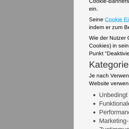
Cookie-Banners a
ein.
Seine
Cookie Ei
indem er zum Bei
Wie der Nutzer C
Cookies) in sei
Punkt "Deaktivi
Kategori
Je nach Verwend
Website verwend
Unbedingt 
Funktional
Performan
Marketing- 